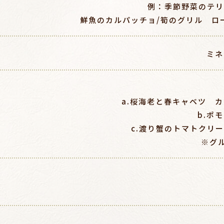
例：季節野菜のテリ
鮮魚のカルパッチョ/筍のグリル ロ
ミネ
a.桜海老と春キャベツ 
b.ポ
c.渡り蟹のトマトクリー
※グ